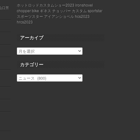
ホットロッドカスタムショー2023 ironshovel
 山口芳
chopper bike ギネス チョッパー カスタム sportstar
スポーツスター アイアンショベル hcs2023
hrcs2023
アーカイブ
カテゴリー