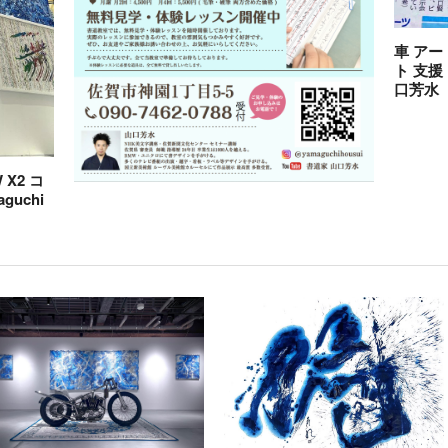
車 アー
ト 支援
口芳水
X2 コ
guchi