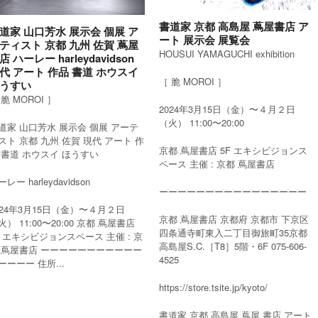
書道家 京都 高島屋 蔦屋書店 ア
道家 山口芳水 展示会 個展 ア
ート 展示会 展覧会
ティスト 京都 九州 佐賀 蔦屋
HOUSUI YAMAGUCHI exhibition
店 ハーレー harleydavidson
代 アート 作品 書道 ホウスイ
［ 脆 MOROI ］
うすい
 脆 MOROI ］
2024年3月15日（金）〜４月２日
（火） 11:00〜20:00
道家 山口芳水 展示会 個展 アーテ
スト 京都 九州 佐賀 現代 アート 作
京都 蔦屋書店 5F エキシビジョンス
 書道 ホウスイ ほうすい
ペース 主催 : 京都 蔦屋書店
レー harleydavidson
ーーーーーーーーーーーーーーーー
024年3月15日（金）〜４月２日
京都 蔦屋書店 京都府 京都市 下京区
火） 11:00〜20:00 京都 蔦屋書店
四条通寺町東入二丁目御旅町35京都
F エキシビジョンスペース 主催 : 京
高島屋S.C.［T8］5階・6F 075-606-
 蔦屋書店 ーーーーーーーーーーー
4525
ーーーー 住所...
https://store.tsite.jp/kyoto/
書道家 京都 高島屋 蔦屋 書店 アート