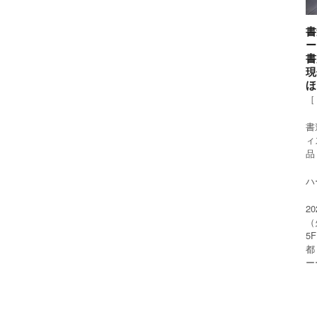
書
ー
書
現
ほ
［
書
ィ
品
ハー
2
（
5
都
ー