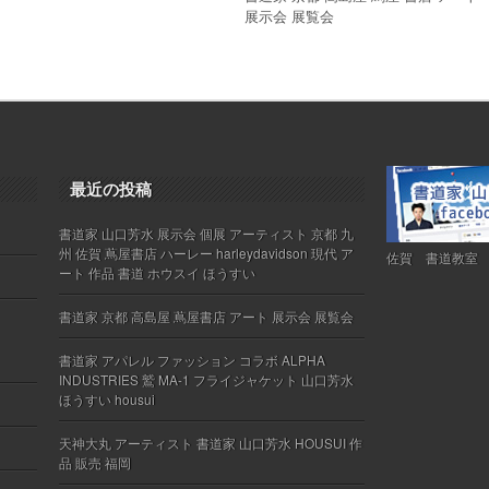
展示会 展覧会
最近の投稿
書道家 山口芳水 展示会 個展 アーティスト 京都 九
州 佐賀 蔦屋書店 ハーレー harleydavidson 現代 ア
佐賀 書道教室
ート 作品 書道 ホウスイ ほうすい
書道家 京都 高島屋 蔦屋書店 アート 展示会 展覧会
書道家 アパレル ファッション コラボ ALPHA
INDUSTRIES 鷲 MA-1 フライジャケット 山口芳水
ほうすい housui
天神大丸 アーティスト 書道家 山口芳水 HOUSUI 作
品 販売 福岡