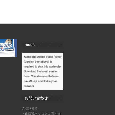
music
Audio clip: Adobe Flash Player
(version 9 or above) is
required to play this audio clip.
Download the latest version
here
. You also need to have
JavaScript enabled in your
browser.
お問い合わせ
◯電話番号
・山口芳水 シロクロ 高木瀬