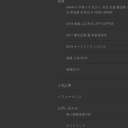
個展
delete C 中島ナオ 乳がん 作品 支援 書道家
水 華道家 松本光 N HEAD WEAR
2018 個展 山口芳水 LIFTCOFFEE
2017 書作品展 愛 和多屋別荘
2016 オーケストラ シロクロ
個展 上海 2015
個展2013
人気記事
パフォーマンス
お問い合わせ
個人情報保護方針
サイトマップ