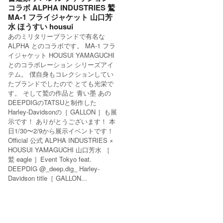
コラボ ALPHA INDUSTRIES 鷲
MA-1 フライジャケット 山口芳
水 ほうすい housui
あのミリタリーブランドで有名な
ALPHA とのコラボです。 MA-1 フラ
イジャケット HOUSUI YAMAGUCHI
とのコラボレーション シリーズアイ
テム。 僕自身もコレクションしてい
たブランドでしたので とても光栄で
す。 そして鷲の作品と 青い墨 あの
DEEPDIGのTATSUと制作した
Harley-Davidsonの［ GALLON ］も展
示です！ ありがとうございます！ 本
日1/30〜2/9から展示イベントです！
Official 公式 ALPHA INDUSTRIES ×
HOUSUI YAMAGUCHI 山口芳水 ［
鷲 eagle ］Event Tokyo feat.
DEEPDIG @_deep.dig_ Harley-
Davidson title［ GALLON...