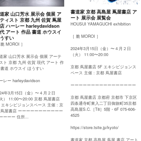
書道家 京都 高島屋 蔦屋書店 ア
道家 山口芳水 展示会 個展 ア
ート 展示会 展覧会
ティスト 京都 九州 佐賀 蔦屋
HOUSUI YAMAGUCHI exhibition
店 ハーレー harleydavidson
代 アート 作品 書道 ホウスイ
［ 脆 MOROI ］
うすい
 脆 MOROI ］
2024年3月15日（金）〜４月２日
（火） 11:00〜20:00
道家 山口芳水 展示会 個展 アーテ
スト 京都 九州 佐賀 現代 アート 作
京都 蔦屋書店 5F エキシビジョンス
 書道 ホウスイ ほうすい
ペース 主催 : 京都 蔦屋書店
レー harleydavidson
ーーーーーーーーーーーーーーーー
024年3月15日（金）〜４月２日
京都 蔦屋書店 京都府 京都市 下京区
火） 11:00〜20:00 京都 蔦屋書店
四条通寺町東入二丁目御旅町35京都
F エキシビジョンスペース 主催 : 京
高島屋S.C.［T8］5階・6F 075-606-
 蔦屋書店 ーーーーーーーーーーー
4525
ーーーー 住所...
https://store.tsite.jp/kyoto/
書道家 京都 高島屋 蔦屋 書店 アート