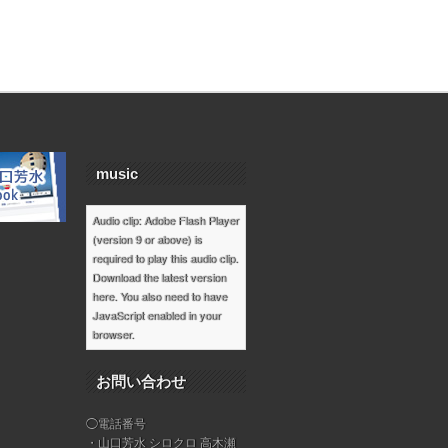
music
Audio clip: Adobe Flash Player
(version 9 or above) is
required to play this audio clip.
Download the latest version
here
. You also need to have
JavaScript enabled in your
browser.
お問い合わせ
◯電話番号
・山口芳水 シロクロ 高木瀬