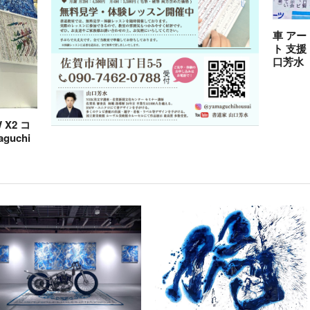
車 アー
ト 支援
口芳水
X2 コ
guchi