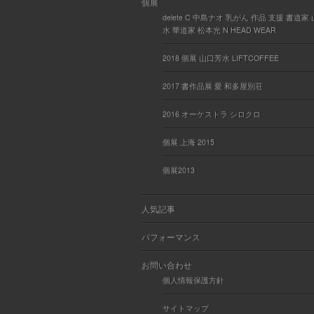
個展
delete C 中島ナオ 乳がん 作品 支援 書道家
水 華道家 松本光 N HEAD WEAR
2018 個展 山口芳水 LIFTCOFFEE
2017 書作品展 愛 和多屋別荘
2016 オーケストラ シロクロ
個展 上海 2015
個展2013
人気記事
パフォーマンス
お問い合わせ
個人情報保護方針
サイトマップ