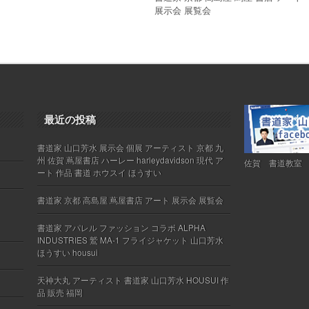
展示会 展覧会
最近の投稿
書道家 山口芳水 展示会 個展 アーティスト 京都 九
州 佐賀 蔦屋書店 ハーレー harleydavidson 現代 ア
佐賀 書道教室
ート 作品 書道 ホウスイ ほうすい
書道家 京都 高島屋 蔦屋書店 アート 展示会 展覧会
書道家 アパレル ファッション コラボ ALPHA
INDUSTRIES 鷲 MA-1 フライジャケット 山口芳水
ほうすい housui
天神大丸 アーティスト 書道家 山口芳水 HOUSUI 作
品 販売 福岡