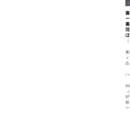
書
ー
書
現
ほ
［
書
ィ
品
ハー
2
（
5
都
ー