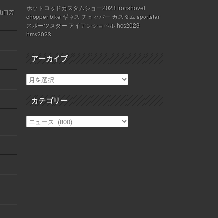
ホットロッドカスタムショー2023 ironshovel
 山口芳
chopper bike ギネス チョッパー カスタム sportstar
スポーツスター アイアンショベル hcs2023
hrcs2023
アーカイブ
カテゴリー