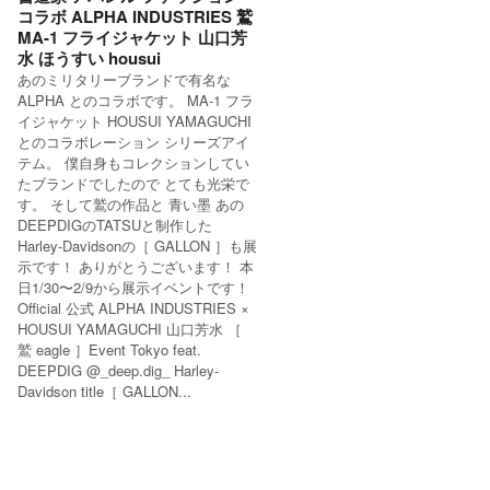
コラボ ALPHA INDUSTRIES 鷲
MA-1 フライジャケット 山口芳
水 ほうすい housui
あのミリタリーブランドで有名な
ALPHA とのコラボです。 MA-1 フラ
イジャケット HOUSUI YAMAGUCHI
とのコラボレーション シリーズアイ
テム。 僕自身もコレクションしてい
たブランドでしたので とても光栄で
す。 そして鷲の作品と 青い墨 あの
DEEPDIGのTATSUと制作した
Harley-Davidsonの［ GALLON ］も展
示です！ ありがとうございます！ 本
日1/30〜2/9から展示イベントです！
Official 公式 ALPHA INDUSTRIES ×
HOUSUI YAMAGUCHI 山口芳水 ［
鷲 eagle ］Event Tokyo feat.
DEEPDIG @_deep.dig_ Harley-
Davidson title［ GALLON...