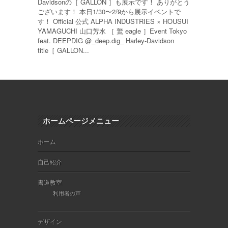
Davidsonの［ GALLON ］も展示です！ ありがとう
ございます！ 本日1/30〜2/9から展示イベントで
す！ Official 公式 ALPHA INDUSTRIES × HOUSUI
YAMAGUCHI 山口芳水 ［ 鷲 eagle ］Event Tokyo
feat. DEEPDIG @_deep.dig_ Harley-Davidson
title［ GALLON...
ホームページメニュー
ホーム
自己紹介
書道教室
利用者の声
デザイン