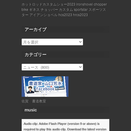
ホットロッドカスタムショー2023 ironshovel chopper
bike ギネス チョッパー カスタム sportstar スポーツス
ター アイアンショベル hcs2023 hrcs2023
アーカイブ
カテゴリー
佐賀 書道教室
music
Audio clip: Adobe Flash Player (version 9 or above) is
required to play this audio clip. Download the latest version