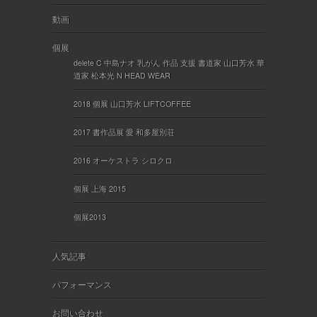
動画
個展
delete C 中島ナオ 乳がん 作品 支援 書道家 山口芳水 華
道家 松本光 N HEAD WEAR
2018 個展 山口芳水 LIFTCOFFEE
2017 書作品展 愛 和多屋別荘
2016 オーケストラ シロクロ
個展 上海 2015
個展2013
人気記事
パフォーマンス
お問い合わせ