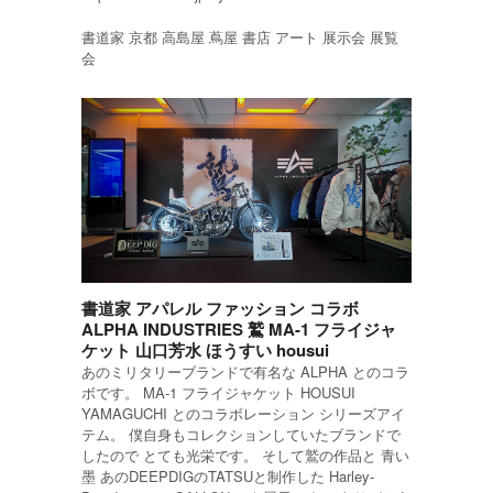
書道家 京都 高島屋 蔦屋 書店 アート 展示会 展覧
会
書道家 アパレル ファッション コラボ
ALPHA INDUSTRIES 鷲 MA-1 フライジャ
ケット 山口芳水 ほうすい housui
あのミリタリーブランドで有名な ALPHA とのコラ
ボです。 MA-1 フライジャケット HOUSUI
YAMAGUCHI とのコラボレーション シリーズアイ
テム。 僕自身もコレクションしていたブランドで
したので とても光栄です。 そして鷲の作品と 青い
墨 あのDEEPDIGのTATSUと制作した Harley-