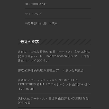
個人情報保護方針
サイトマップ
特定商取引法に基づく表示
最近の投稿
書道家 山口芳水 展示会 個展 アーティスト 京都 九州 佐
賀 蔦屋書店 ハーレー harleydavidson 現代 アート 作品
書道 ホウスイ ほうすい
書道家 京都 高島屋 蔦屋書店 アート 展示会 展覧会
書道家 アパレル ファッション コラボ ALPHA
INDUSTRIES 鷲 MA-1 フライジャケット 山口芳水 ほう
すい housui
天神大丸 アーティスト 書道家 山口芳水 HOUSUI 作品
販売 福岡