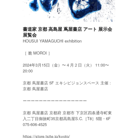
書道家 京都 高島屋 蔦屋書店 アート 展示会
展覧会
HOUSUI YAMAGUCHI exhibition
［ 脆 MOROI ］
2024年3月15日（金）〜４月２日（火） 11:00〜
20:00
京都 蔦屋書店 5F エキシビジョンスペース 主催 :
京都 蔦屋書店
ーーーーーーーーーーーーーーーー
京都 蔦屋書店 京都府 京都市 下京区四条通寺町東
入二丁目御旅町35京都高島屋S.C.［T8］5階・6F
075-606-4525
https://store.tsite.jp/kyoto/