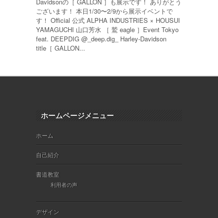
Davidsonの［ GALLON ］も展示です！ ありがとう
ございます！ 本日1/30〜2/9から展示イベントで
す！ Official 公式 ALPHA INDUSTRIES × HOUSUI
YAMAGUCHI 山口芳水 ［ 鷲 eagle ］Event Tokyo
feat. DEEPDIG @_deep.dig_ Harley-Davidson
title［ GALLON...
ホームページメニュー
ホーム
自己紹介
書道教室
利用者の声
デザイン