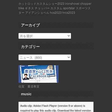
ホットロッドカスタムショー2023 ironshovel chopper
bike ギネス チョッパー カスタム sportstar スポーツス
ター アイアンショベル hcs2023 hrcs2023
アーカイブ
カテゴリー
佐賀 書道教室
music
Audio clip: Adobe Flash Player (version 9 or above) is
required to play this audio clip. Download the latest version