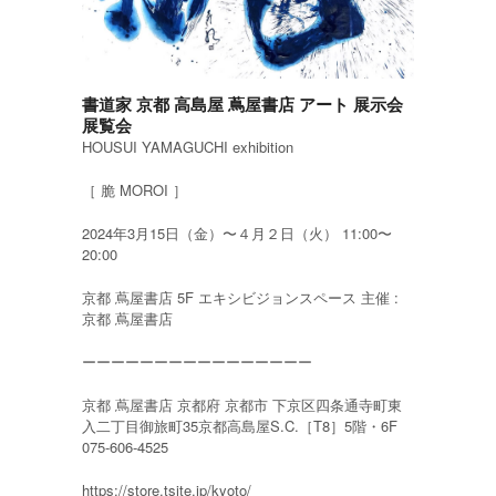
書道家 京都 高島屋 蔦屋書店 アート 展示会
展覧会
HOUSUI YAMAGUCHI exhibition
［ 脆 MOROI ］
2024年3月15日（金）〜４月２日（火） 11:00〜
20:00
京都 蔦屋書店 5F エキシビジョンスペース 主催 :
京都 蔦屋書店
ーーーーーーーーーーーーーーーー
京都 蔦屋書店 京都府 京都市 下京区四条通寺町東
入二丁目御旅町35京都高島屋S.C.［T8］5階・6F
075-606-4525
https://store.tsite.jp/kyoto/