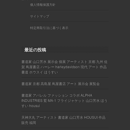
個人情報保護方針
サイトマップ
特定商取引法に基づく表示
最近の投稿
書道家 山口芳水 展示会 個展 アーティスト 京都 九州 佐
賀 蔦屋書店 ハーレー harleydavidson 現代 アート 作品
書道 ホウスイ ほうすい
書道家 京都 高島屋 蔦屋書店 アート 展示会 展覧会
書道家 アパレル ファッション コラボ ALPHA
INDUSTRIES 鷲 MA-1 フライジャケット 山口芳水 ほう
すい housui
天神大丸 アーティスト 書道家 山口芳水 HOUSUI 作品
販売 福岡