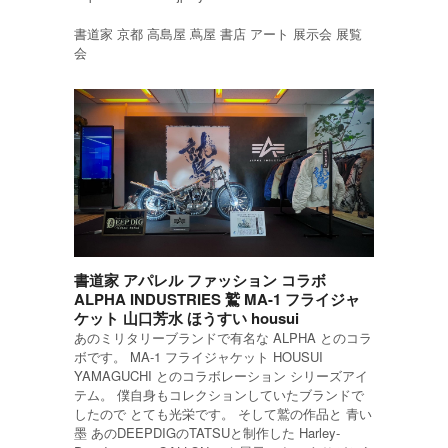
書道家 京都 高島屋 蔦屋 書店 アート 展示会 展覧
会
書道家 アパレル ファッション コラボ
ALPHA INDUSTRIES 鷲 MA-1 フライジャ
ケット 山口芳水 ほうすい housui
あのミリタリーブランドで有名な ALPHA とのコラ
ボです。 MA-1 フライジャケット HOUSUI
YAMAGUCHI とのコラボレーション シリーズアイ
テム。 僕自身もコレクションしていたブランドで
したので とても光栄です。 そして鷲の作品と 青い
墨 あのDEEPDIGのTATSUと制作した Harley-