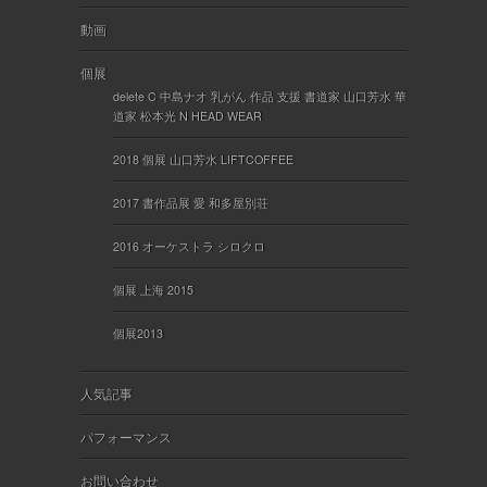
動画
個展
delete C 中島ナオ 乳がん 作品 支援 書道家 山口芳水 華
道家 松本光 N HEAD WEAR
2018 個展 山口芳水 LIFTCOFFEE
2017 書作品展 愛 和多屋別荘
2016 オーケストラ シロクロ
個展 上海 2015
個展2013
人気記事
パフォーマンス
お問い合わせ