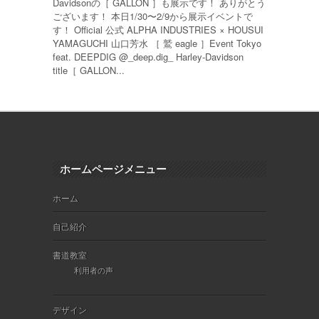
Davidsonの［ GALLON ］も展示です！ ありがとう
ございます！ 本日1/30〜2/9から展示イベントで
す！ Official 公式 ALPHA INDUSTRIES × HOUSUI
YAMAGUCHI 山口芳水 ［ 鷲 eagle ］Event Tokyo
feat. DEEPDIG @_deep.dig_ Harley-Davidson
title［ GALLON...
ホームページメニュー
ホーム
自己紹介
書道教室
利用者の声
デザイン