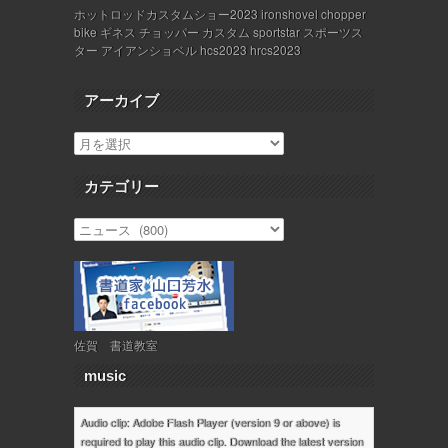
ホットロッドカスタムショー2023 ironshovel chopper
bike ギネス チョッパー カスタム sportstar スポーツス
ター アイアンショベル hcs2023 hrcs2023
アーカイブ
カテゴリー
佐賀 書道教室
music
Audio clip: Adobe Flash Player (version 9 or above) is
required to play this audio clip. Download the latest version