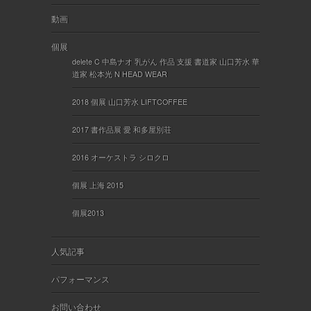
動画
個展
delete C 中島ナオ 乳がん 作品 支援 書道家 山口芳水 華
道家 松本光 N HEAD WEAR
2018 個展 山口芳水 LIFTCOFFEE
2017 書作品展 愛 和多屋別荘
2016 オーケストラ シロクロ
個展 上海 2015
個展2013
人気記事
パフォーマンス
お問い合わせ