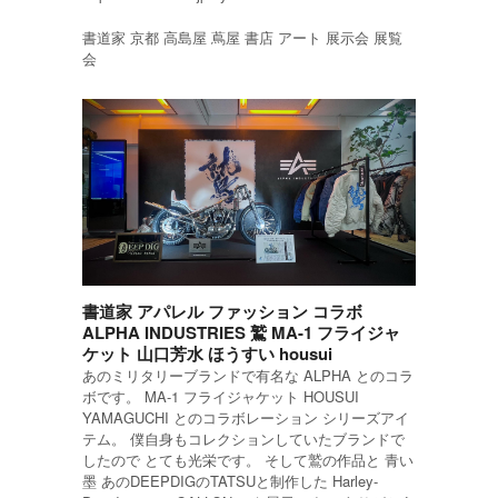
書道家 京都 高島屋 蔦屋 書店 アート 展示会 展覧
会
書道家 アパレル ファッション コラボ
ALPHA INDUSTRIES 鷲 MA-1 フライジャ
ケット 山口芳水 ほうすい housui
あのミリタリーブランドで有名な ALPHA とのコラ
ボです。 MA-1 フライジャケット HOUSUI
YAMAGUCHI とのコラボレーション シリーズアイ
テム。 僕自身もコレクションしていたブランドで
したので とても光栄です。 そして鷲の作品と 青い
墨 あのDEEPDIGのTATSUと制作した Harley-