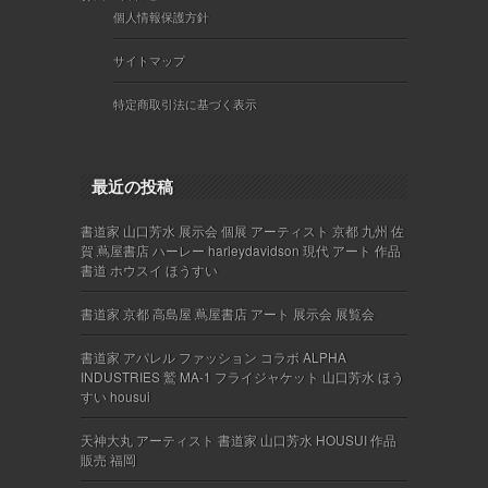
個人情報保護方針
サイトマップ
特定商取引法に基づく表示
最近の投稿
書道家 山口芳水 展示会 個展 アーティスト 京都 九州 佐
賀 蔦屋書店 ハーレー harleydavidson 現代 アート 作品
書道 ホウスイ ほうすい
書道家 京都 高島屋 蔦屋書店 アート 展示会 展覧会
書道家 アパレル ファッション コラボ ALPHA
INDUSTRIES 鷲 MA-1 フライジャケット 山口芳水 ほう
すい housui
天神大丸 アーティスト 書道家 山口芳水 HOUSUI 作品
販売 福岡