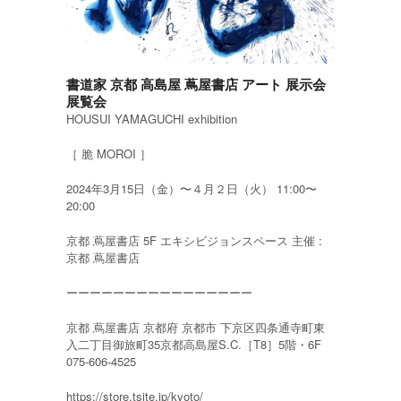
書道家 京都 高島屋 蔦屋書店 アート 展示会
展覧会
HOUSUI YAMAGUCHI exhibition
［ 脆 MOROI ］
2024年3月15日（金）〜４月２日（火） 11:00〜
20:00
京都 蔦屋書店 5F エキシビジョンスペース 主催 :
京都 蔦屋書店
ーーーーーーーーーーーーーーーー
京都 蔦屋書店 京都府 京都市 下京区四条通寺町東
入二丁目御旅町35京都高島屋S.C.［T8］5階・6F
075-606-4525
https://store.tsite.jp/kyoto/