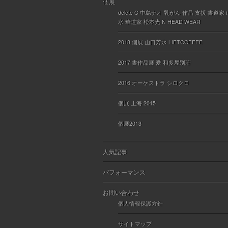
個展
delete C 中島ナオ 乳がん 作品 支援 書道家
水 華道家 松本光 N HEAD WEAR
2018 個展 山口芳水 LIFTCOFFEE
2017 書作品展 愛 和多屋別荘
2016 オーケストラ シロクロ
個展 上海 2015
個展2013
人気記事
パフォーマンス
お問い合わせ
個人情報保護方針
サイトマップ