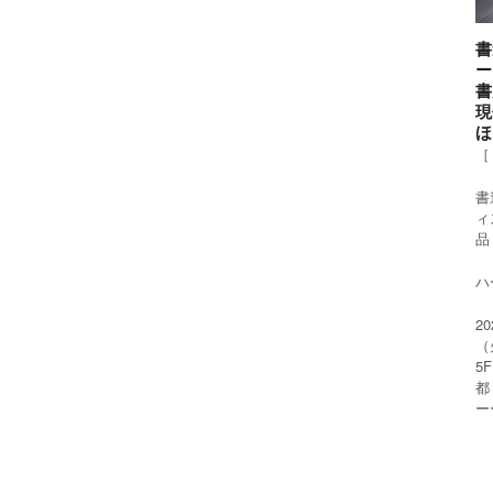
書
ー
書
現
ほ
［
書
ィ
品
ハー
2
（
5
都
ー