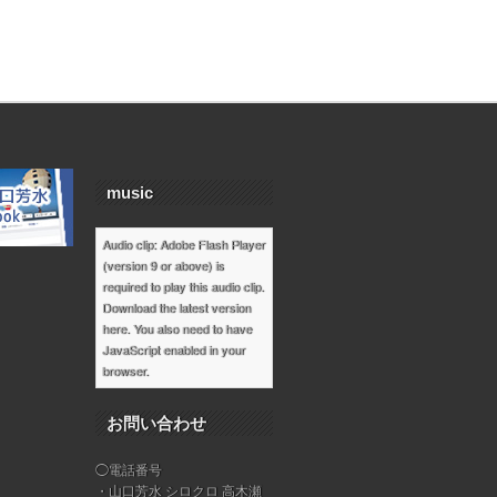
music
Audio clip: Adobe Flash Player
(version 9 or above) is
required to play this audio clip.
Download the latest version
here
. You also need to have
JavaScript enabled in your
browser.
お問い合わせ
◯電話番号
・山口芳水 シロクロ 高木瀬