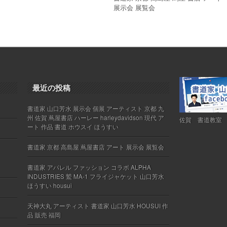
展示会 展覧会
最近の投稿
書道家 山口芳水 展示会 個展 アーティスト 京都 九
州 佐賀 蔦屋書店 ハーレー harleydavidson 現代 ア
佐賀 書道教室
ート 作品 書道 ホウスイ ほうすい
書道家 京都 高島屋 蔦屋書店 アート 展示会 展覧会
書道家 アパレル ファッション コラボ ALPHA
INDUSTRIES 鷲 MA-1 フライジャケット 山口芳水
ほうすい housui
天神大丸 アーティスト 書道家 山口芳水 HOUSUI 作
品 販売 福岡