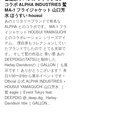
コラボ ALPHA INDUSTRIES 鷲
MA-1 フライジャケット 山口芳
水 ほうすい housui
あのミリタリーブランドで有名な
ALPHA とのコラボです。 MA-1 フラ
イジャケット HOUSUI YAMAGUCHI
とのコラボレーション シリーズアイ
テム。 僕自身もコレクションしてい
たブランドでしたので とても光栄で
す。 そして鷲の作品と 青い墨 あの
DEEPDIGのTATSUと制作した
Harley-Davidsonの［ GALLON ］も展
示です！ ありがとうございます！ 本
日1/30〜2/9から展示イベントです！
Official 公式 ALPHA INDUSTRIES ×
HOUSUI YAMAGUCHI 山口芳水 ［
鷲 eagle ］Event Tokyo feat.
DEEPDIG @_deep.dig_ Harley-
Davidson title［ GALLON...