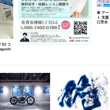
車 アー
ト 支援
口芳水
X2 コ
guchi