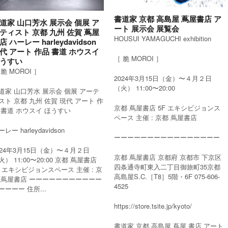
書道家 京都 高島屋 蔦屋書店 ア
道家 山口芳水 展示会 個展 ア
ート 展示会 展覧会
ティスト 京都 九州 佐賀 蔦屋
HOUSUI YAMAGUCHI exhibition
店 ハーレー harleydavidson
代 アート 作品 書道 ホウスイ
［ 脆 MOROI ］
うすい
 脆 MOROI ］
2024年3月15日（金）〜４月２日
（火） 11:00〜20:00
道家 山口芳水 展示会 個展 アーテ
スト 京都 九州 佐賀 現代 アート 作
京都 蔦屋書店 5F エキシビジョンス
 書道 ホウスイ ほうすい
ペース 主催 : 京都 蔦屋書店
レー harleydavidson
ーーーーーーーーーーーーーーーー
024年3月15日（金）〜４月２日
京都 蔦屋書店 京都府 京都市 下京区
火） 11:00〜20:00 京都 蔦屋書店
四条通寺町東入二丁目御旅町35京都
F エキシビジョンスペース 主催 : 京
高島屋S.C.［T8］5階・6F 075-606-
 蔦屋書店 ーーーーーーーーーーー
4525
ーーーー 住所...
https://store.tsite.jp/kyoto/
書道家 京都 高島屋 蔦屋 書店 アート