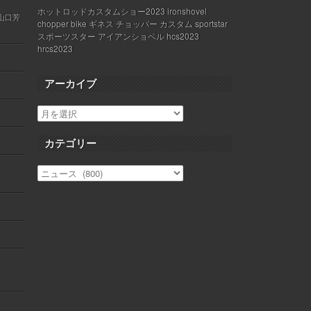
ホットロッドカスタムショー2023 ironshovel
 山口芳
chopper bike ギネス チョッパー カスタム sportstar
スポーツスター アイアンショベル hcs2023
hrcs2023
アーカイブ
カテゴリー