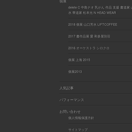
個展
delete C 中島ナオ 乳がん 作品 支援 書道家
水 華道家 松本光 N HEAD WEAR
2018 個展 山口芳水 LIFTCOFFEE
2017 書作品展 愛 和多屋別荘
2016 オーケストラ シロクロ
個展 上海 2015
個展2013
人気記事
パフォーマンス
お問い合わせ
個人情報保護方針
サイトマップ