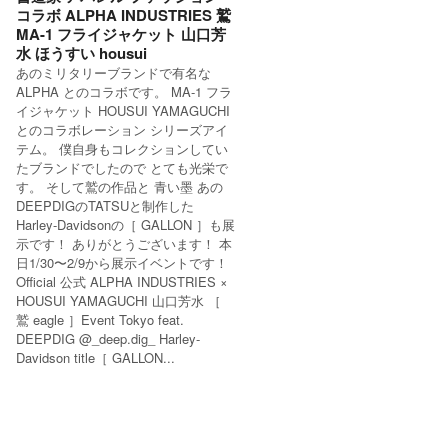
コラボ ALPHA INDUSTRIES 鷲
MA-1 フライジャケット 山口芳
水 ほうすい housui
あのミリタリーブランドで有名な
ALPHA とのコラボです。 MA-1 フラ
イジャケット HOUSUI YAMAGUCHI
とのコラボレーション シリーズアイ
テム。 僕自身もコレクションしてい
たブランドでしたので とても光栄で
す。 そして鷲の作品と 青い墨 あの
DEEPDIGのTATSUと制作した
Harley-Davidsonの［ GALLON ］も展
示です！ ありがとうございます！ 本
日1/30〜2/9から展示イベントです！
Official 公式 ALPHA INDUSTRIES ×
HOUSUI YAMAGUCHI 山口芳水 ［
鷲 eagle ］Event Tokyo feat.
DEEPDIG @_deep.dig_ Harley-
Davidson title［ GALLON...