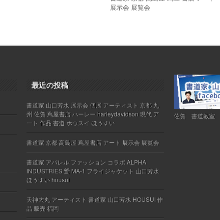
展示会 展覧会
最近の投稿
書道家 山口芳水 展示会 個展 アーティスト 京都 九
州 佐賀 蔦屋書店 ハーレー harleydavidson 現代 ア
佐賀 書道教室
ート 作品 書道 ホウスイ ほうすい
書道家 京都 高島屋 蔦屋書店 アート 展示会 展覧会
書道家 アパレル ファッション コラボ ALPHA
INDUSTRIES 鷲 MA-1 フライジャケット 山口芳水
ほうすい housui
天神大丸 アーティスト 書道家 山口芳水 HOUSUI 作
品 販売 福岡