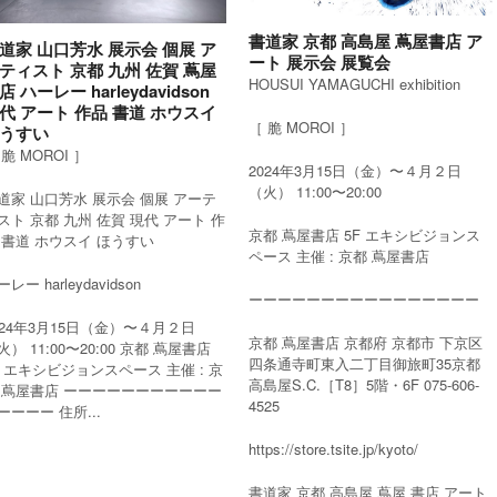
書道家 京都 高島屋 蔦屋書店 ア
道家 山口芳水 展示会 個展 ア
ート 展示会 展覧会
ティスト 京都 九州 佐賀 蔦屋
HOUSUI YAMAGUCHI exhibition
店 ハーレー harleydavidson
代 アート 作品 書道 ホウスイ
［ 脆 MOROI ］
うすい
 脆 MOROI ］
2024年3月15日（金）〜４月２日
（火） 11:00〜20:00
道家 山口芳水 展示会 個展 アーテ
スト 京都 九州 佐賀 現代 アート 作
京都 蔦屋書店 5F エキシビジョンス
 書道 ホウスイ ほうすい
ペース 主催 : 京都 蔦屋書店
レー harleydavidson
ーーーーーーーーーーーーーーーー
024年3月15日（金）〜４月２日
京都 蔦屋書店 京都府 京都市 下京区
火） 11:00〜20:00 京都 蔦屋書店
四条通寺町東入二丁目御旅町35京都
F エキシビジョンスペース 主催 : 京
高島屋S.C.［T8］5階・6F 075-606-
 蔦屋書店 ーーーーーーーーーーー
4525
ーーーー 住所...
https://store.tsite.jp/kyoto/
書道家 京都 高島屋 蔦屋 書店 アート