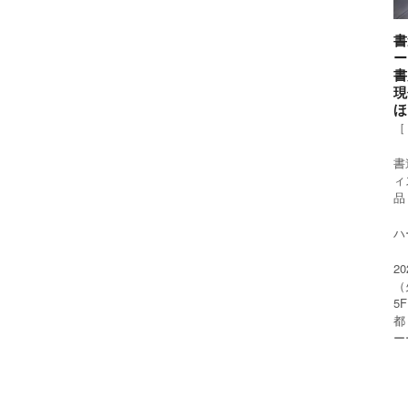
書
ー
書
現
ほ
［
書
ィ
品
ハー
2
（
5
都
ー