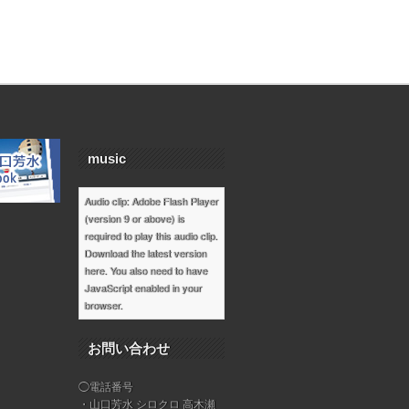
music
Audio clip: Adobe Flash Player
(version 9 or above) is
required to play this audio clip.
Download the latest version
here
. You also need to have
JavaScript enabled in your
browser.
お問い合わせ
◯電話番号
・山口芳水 シロクロ 高木瀬