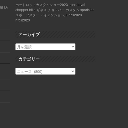
ホットロッドカスタムショー2023 ironshovel
 山口芳
chopper bike ギネス チョッパー カスタム sportstar
スポーツスター アイアンショベル hcs2023
hrcs2023
アーカイブ
カテゴリー