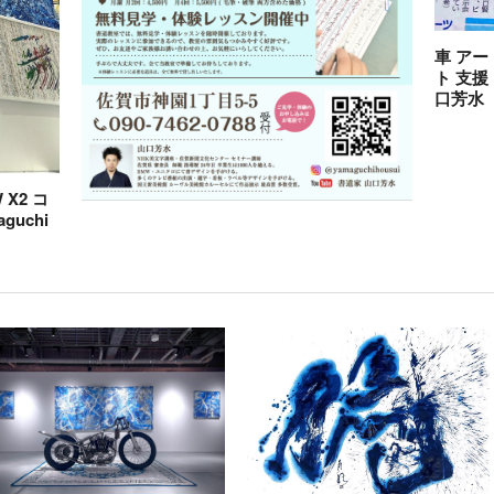
車 アー
ト 支援
口芳水
X2 コ
guchi