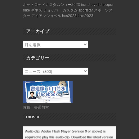
ホットロッドカスタムショー2023 ironshovel chopper
bike ギネス チョッパー カスタム sportstar スポーツス
ター アイアンショベル hcs2023 hrcs2023
アーカイブ
カテゴリー
佐賀 書道教室
music
Audio clip: Adobe Flash Player (version 9 or above) is
required to play this audio clip. Download the latest version