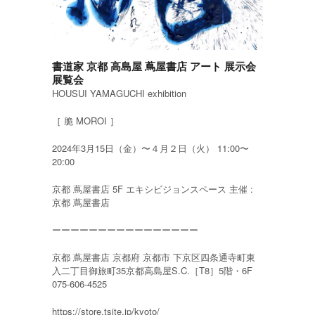
書道家 京都 高島屋 蔦屋書店 アート 展示会
展覧会
HOUSUI YAMAGUCHI exhibition
［ 脆 MOROI ］
2024年3月15日（金）〜４月２日（火） 11:00〜
20:00
京都 蔦屋書店 5F エキシビジョンスペース 主催 :
京都 蔦屋書店
ーーーーーーーーーーーーーーーー
京都 蔦屋書店 京都府 京都市 下京区四条通寺町東
入二丁目御旅町35京都高島屋S.C.［T8］5階・6F
075-606-4525
https://store.tsite.jp/kyoto/