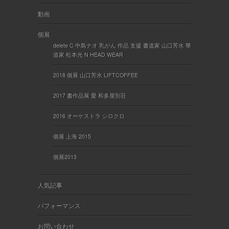
動画
個展
delete C 中島ナオ 乳がん 作品 支援 書道家 山口芳水 華
道家 松本光 N HEAD WEAR
2018 個展 山口芳水 LIFTCOFFEE
2017 書作品展 愛 和多屋別荘
2016 オーケストラ シロクロ
個展 上海 2015
個展2013
人気記事
パフォーマンス
お問い合わせ