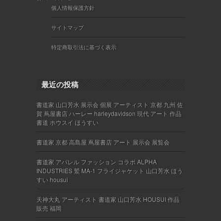
個人情報保護方針
サイトマップ
特定商取引法に基づく表示
最近の投稿
書道家 山口芳水 展示会 個展 アーティスト 京都 九州 佐
賀 蔦屋書店 ハーレー harleydavidson 現代 アート 作品
書道 ホウスイ ほうすい
書道家 京都 高島屋 蔦屋書店 アート 展示会 展覧会
書道家 アパレル ファッション コラボ ALPHA
INDUSTRIES 鷲 MA-1 フライジャケット 山口芳水 ほう
すい housui
天神大丸 アーティスト 書道家 山口芳水 HOUSUI 作品
販売 福岡