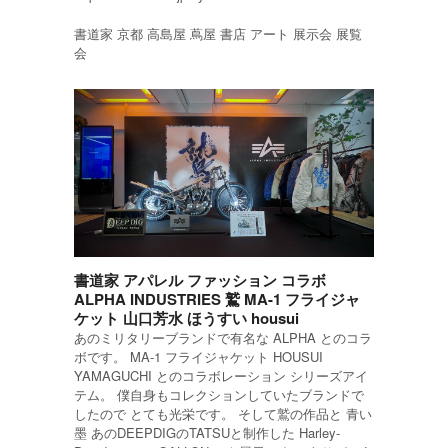
書道家 京都 高島屋 蔦屋 書店 アート 展示会 展覧
会
書道家 アパレル ファッション コラボ
ALPHA INDUSTRIES 鷲 MA-1 フライジャ
ケット 山口芳水 ほうすい housui
あのミリタリーブランドで有名な ALPHA とのコラ
ボです。 MA-1 フライジャケット HOUSUI
YAMAGUCHI とのコラボレーション シリーズアイ
テム。 僕自身もコレクションしていたブランドで
したので とても光栄です。 そして鷲の作品と 青い
墨 あのDEEPDIGのTATSUと制作した Harley-