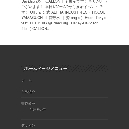
Davidsonの［ GALLON ］も展示です！ ありがとう
ございます！ 本日1/30〜2/9から展示イベントで
す！ Official 公式 ALPHA INDUSTRIES × HOUSUI
YAMAGUCHI 山口芳水 ［ 鷲 eagle ］Event Tokyo
feat. DEEPDIG @_deep.dig_ Harley-Davidson
title［ GALLON...
ホームページメニュー
ホーム
自己紹介
書道教室
利用者の声
デザイン